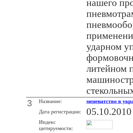
нашего пр
пневмотра
пневмообо
применени
ударном у
формовочн
литейном п
машиностр
стекольны
3
Название:
меценатство в укр
05.10.2010
Дата регистрации:
Индекс
цитируемости: