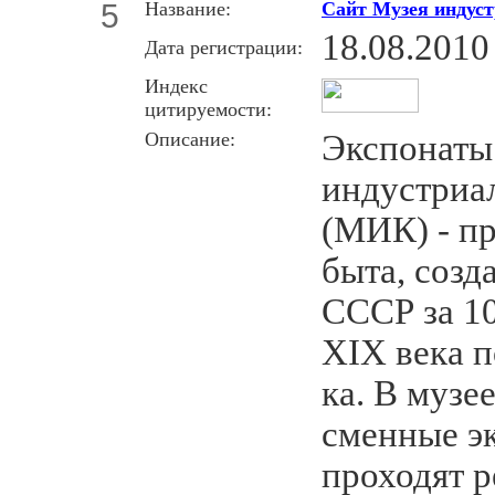
5
Название:
Сайт Музея индус
18.08.2010
Дата регистрации:
Индекс
цитируемости:
Описание:
Экс­по­на­
индустриа
(МИК) - пре
бы­та, со­зд
СССР за 100
XIX ве­ка п
ка. В музе
сменные э
проходят р