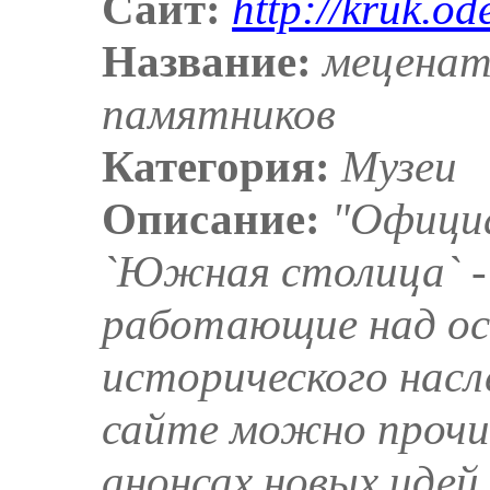
Сайт:
http://kruk.od
Название:
меценат
памятников
Категория:
Музеи
Описание:
"Офици
`Южная столица` -
работающие над ос
исторического насл
сайте можно прочи
анонсах новых идей