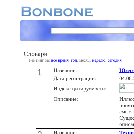
Словари
Рейтинг за:
все время
,
год
, месяц,
неделю
,
сегодня
1
Название:
Юзер-
Дата регистрации:
04.08.
Индекс цитируемости:
Описание:
Иллюс
понят
смысл
Сущес
описа
Название:
Техни