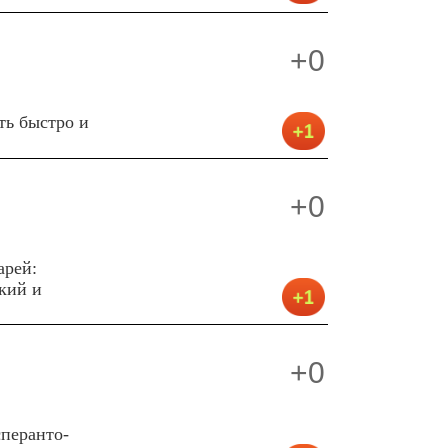
+0
ть быстро и
+0
арей:
кий и
+0
перанто-