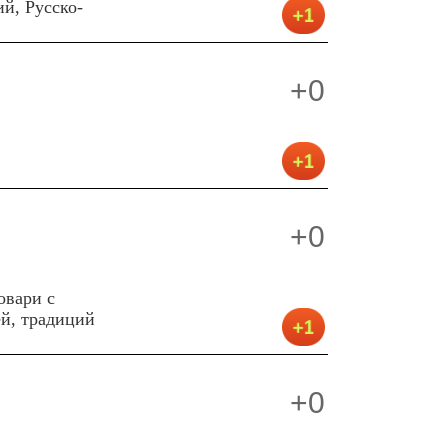
й, Русско-
+0
+0
овари с
ей, традиций
+0