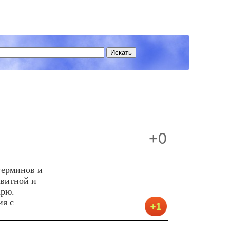
+0
терминов и
авитной и
арю.
ия с