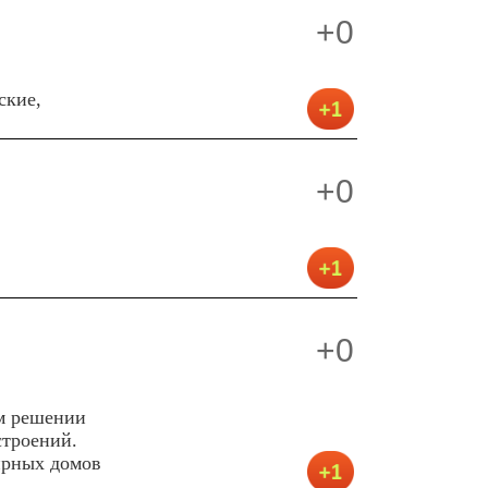
+0
ские,
+0
+0
м решении
строений.
ирных домов