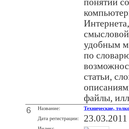
понятий с
компьютер
Интернета,
смысловой
удобным м
по словар
возможнос
статьи, сл
описаниями
файлы, ил
6
Название:
Технические, толк
23.03.2011
Дата регистрации:
Индекс