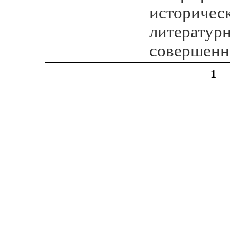
историчес
литератур
совершенн
1