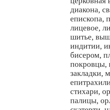
церковная
диакона, с
епископа, 
лицевое, л
шитье, выш
индитии, и
бисером, 
покровцы, 
закладки, 
епитрахили
стихари, ор
палицы, ор
скатерти, 