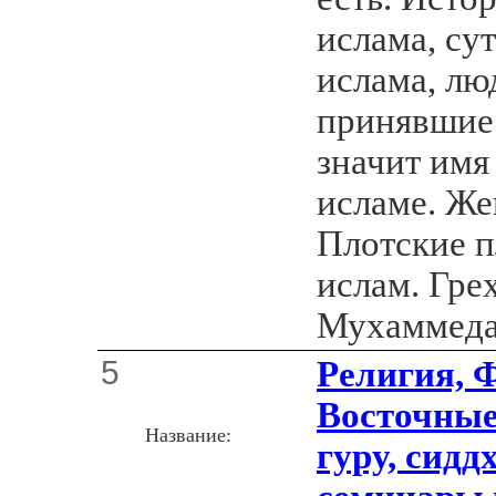
ислама, су
ислама, лю
принявшие 
значит имя
исламе. Же
Плотские п
ислам. Гре
Мухаммеда
5
Религия, 
Восточные
Название:
гуру, сидд