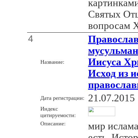
картинками
Святых Отц
вопросам Х
4
Православ
мусульман
Иисуса Хр
Название:
Исход из и
православ
21.07.2015
Дата регистрации:
Индекс
цитируемости:
Описание:
мир ислама
есть. Исто