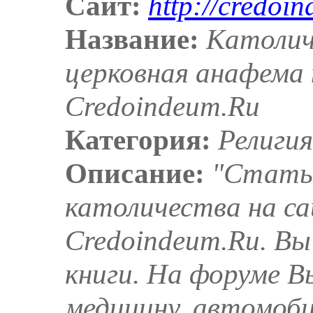
Сайт:
http://credoi
Название:
Католич
церковная анафема 
Сredoindeum.Ru
Категория:
Религи
Описание:
"Cтать
католичества на с
Сredoindeum.Ru. В
книги. На форуме 
медицину, автомоб