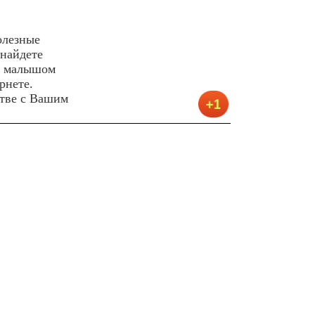
олезные
 найдете
за малышом
рнете.
стве с Вашим