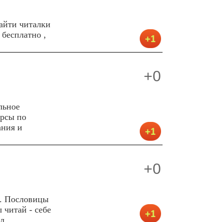
айти читалки
 бесплатно ,
+0
льное
урсы по
ания и
+0
а. Пословицы
 читай - себе
л.