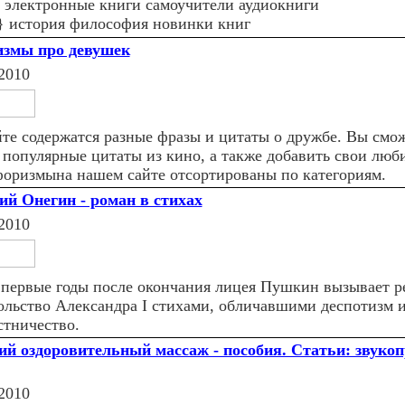
 электронные книги самоучители аудиокниги
} история философия новинки книг
змы про девушек
2010
йте содержатся разные фразы и цитаты о дружбе. Вы смож
 популярные цитаты из кино, а также добавить свои люб
форизмына нашем сайте отсортированы по категориям.
ий Онегин - роман в стихах
2010
 первые годы после окончания лицея Пушкин вызывает р
ольство Александра I стихами, обличавшими деспотизм 
стничество.
ий оздоровительный массаж - пособия. Статьи: звуко
2010