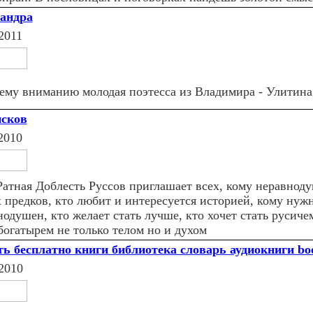
андра
2011
ему вниманию молодая поэтесса из Владимира - Улитина
псков
2010
Ратная Доблесть Руссов приглашает всех, кому неравнод
 предков, кто любит и интересуется историей, кому нужн
одушен, кто желает стать лучше, кто хочет стать русичем
богатырем не только телом но и духом
ть бесплатно книги библиотека словарь аудиокниги bo
2010