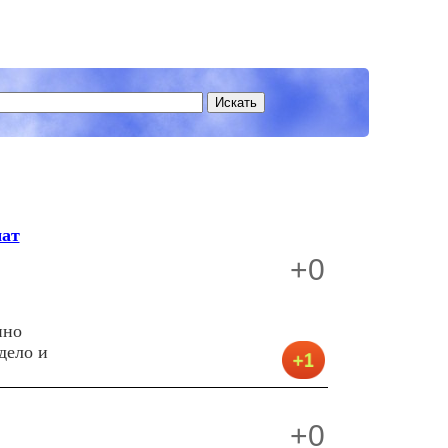
мат
+0
нно
дело и
+0