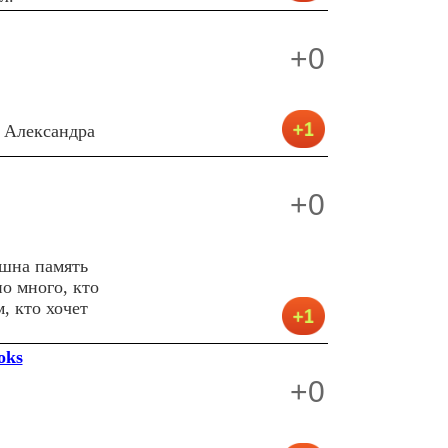
+0
 Александра
+0
ушна память
о много, кто
, кто хочет
oks
+0