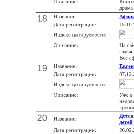
Описание:
Книги
драма
18
Название:
Афори
Дата регистрации:
15.10.
Индекс цитируемости:
Описание:
На са
самые
Все а
19
Название:
Евген
Дата регистрации:
07.12.
Индекс цитируемости:
Описание:
Уже в
недов
крепо
20
Детск
Название:
детей
Дата регистрации:
26.02.