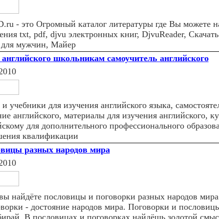
.ru - это Огромный каталог литературы где Вы можете н
ения txt, pdf, djvu электронных книг, DjvuReader, Скачать
 для мужчин, Майер
 английского школьникам самоучитель английского
2010
 и учебники для изучения английского языка, самостояте
ние английского, материалы для изучения английского, к
йскому для дополнительного профессионального образов
ения квалификации
вицы разных народов мира
2010
 вы найдёте пословицы и поговорки разных народов мир
оворки - достояние народов мира. Поговорки и пословицы
бирай. В пословицах и поговорках найдёшь золотой смыс