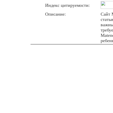
Индекс цитируемости:
Описание:
Сайт 
стать
важны
требу
Maten
ребен