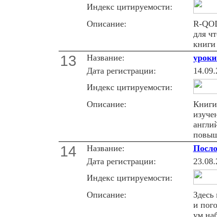
Индекс цитируемости:
Описание:
R-QOD
для чт
книги
13
Название:
уроки
Дата регистрации:
14.09.
Индекс цитируемости:
Описание:
Книги
изуче
англи
повыш
14
Название:
Посло
Дата регистрации:
23.08.
Индекс цитируемости:
Описание:
Здесь
и пог
ум на