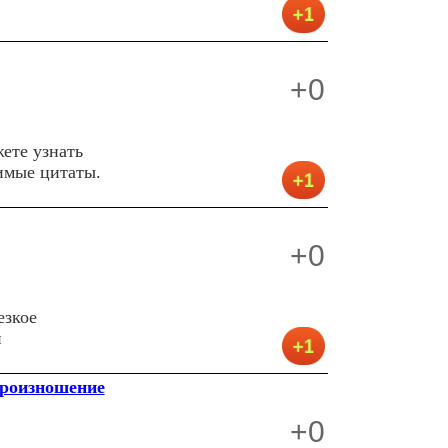
+0
ете узнать
имые цитаты.
+0
езкое
и
произношение
+0