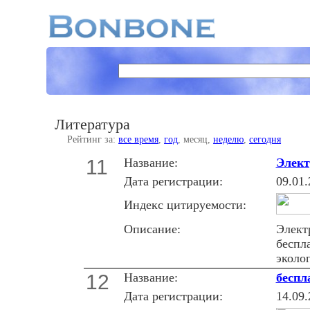
Литература
Рейтинг за:
все время
,
год
, месяц,
неделю
,
сегодня
11
Название:
Элект
Дата регистрации:
09.01.
Индекс цитируемости:
Описание:
Элект
беспл
эколог
12
Название:
беспл
Дата регистрации:
14.09.