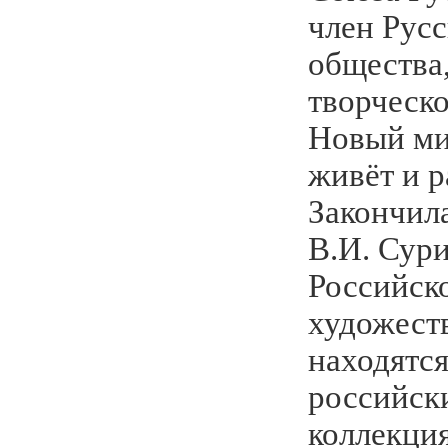
член Рус
общества
творческ
Новый ми
живёт и р
Закончи
В.И. Сур
Российск
художеств
находятся
российск
коллекция