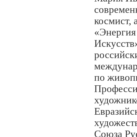
современ
космист, 
«Энергия
Искусств»
российск
междунар
по живоп
Професси
художник
Евразийс
художест
Союза Ру