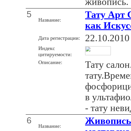
живопись.
5
Тату Арт 
Название:
как Искус
22.10.2010
Дата регистрации:
Индекс
цитируемости:
Описание:
Тату сало
тату.Време
фосфорици
в ультафио
- тату нев
6
Живопись
Название: