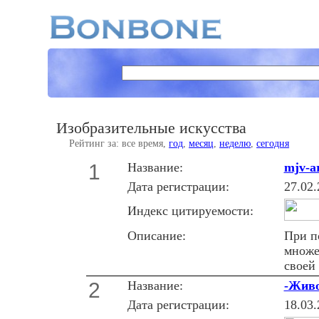
Изобразительные искусства
Рейтинг за: все время,
год
,
месяц
,
неделю
,
сегодня
1
Название:
mjv-a
Дата регистрации:
27.02.
Индекс цитируемости:
Описание:
При п
множе
своей
2
Название:
-Живо
Дата регистрации:
18.03.