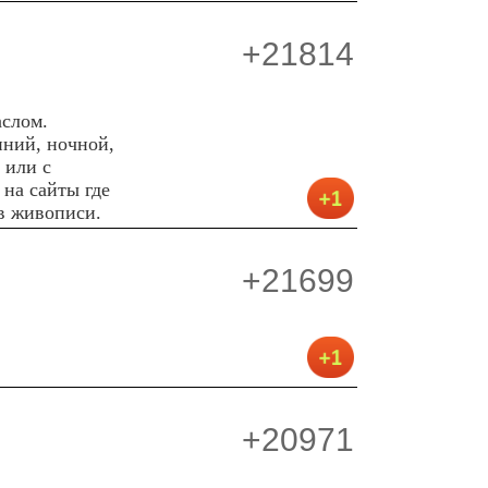
+21814
аслом.
нний, ночной,
 или с
на сайты где
в живописи.
+21699
+20971