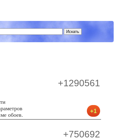
+1290561
йти
араметров
ме обоев.
+750692