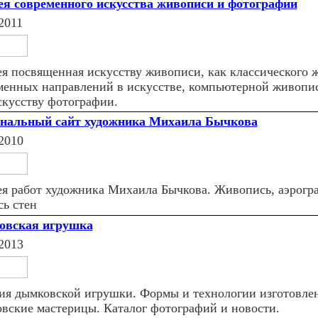
ея современного искусства живописи и фотографии
2011
ея посвященная искусству живописи, как классического ж
менных направлений в искусстве, компьютерной живописи
искусству фотографии.
нальный сайт художника Михаила Бычкова
2010
ея работ художника Михаила Бычкова. Живопись, аэрогр
сь стен
овская игрушка
2013
ия дымковской игрушки. Формы и технологии изготовле
вские мастерицы. Каталог фотографий и новости.