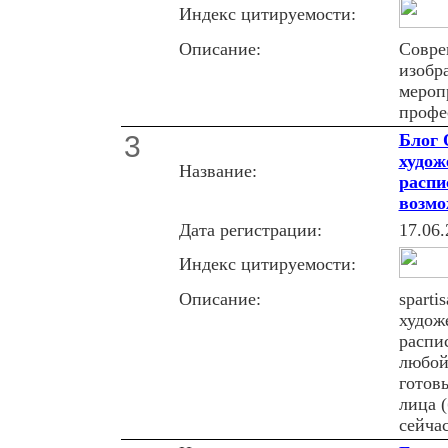
Индекс цитируемости:
Описание:
Совре
изобр
мероп
профе
3
Блог 
худож
Название:
распи
возмо
Дата регистрации:
17.06.
Индекс цитируемости:
Описание:
spart
художе
распи
любой
готов
лица 
сейча