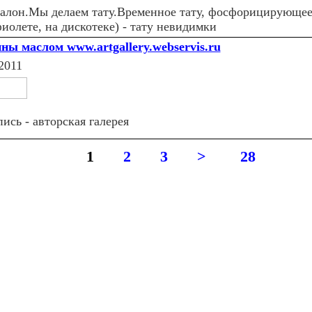
салон.Мы делаем тату.Временное тату, фосфорицирующее 
иолете, на дискотеке) - тату невидимки
ны маслом www.artgallery.webservis.ru
2011
ись - авторская галерея
1
2
3
>
28