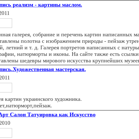
ись реализм - картины маслом.
2011
нная галерея, собрание и перечень картин написанных м
тавлены полотна с изображением природы - пейзаж утре
, летний и т. д. Галерея портретов написанных с натуры
рафии, натюрморты и иконы. На сайте также есть ссылки 
тавлены шедевры мирового искусства крупнейших музее
ись.Художественная мастерская.
2011
ея картин украинского художника.
ет,натюрморт,пейзаж.
Арт Салон Татуировка как Искусство
2010