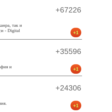
+67226
анра, так и
 - Digital
+35596
афия и
+24306
ния.