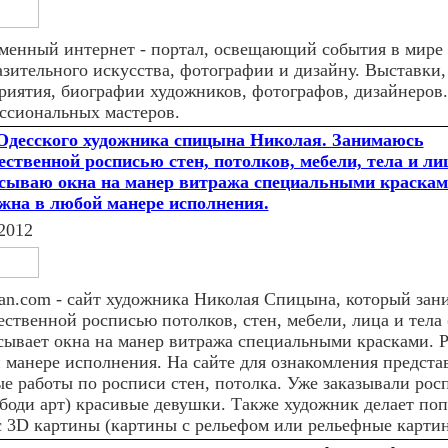
менный интернет - портал, освещающий события в мире
азительного искусства, фотографии и дизайну. Выставки,
риятия, биографии художников, фотографов, дизайнеров
ссиональных мастеров.
Одесского художника спицына Николая. Занимаюсь
ественной росписью стен, потолков, мебели, тела и лиц
сываю окна на манер витража специальными краскам
жна в любой манере исполнения.
2012
isan.com - сайт художника Николая Спицына, который зан
ственной росписью потолков, стен, мебели, лица и тела (
сывает окна на манер витража специальными красками. Р
 манере исполнения. На сайте для ознакомления предста
ые работы по росписи стен, потолка. Уже заказывали росп
(боди арт) красивые девушки. Также художник делает по
с 3D картины (картины с рельефом или рельефные картин