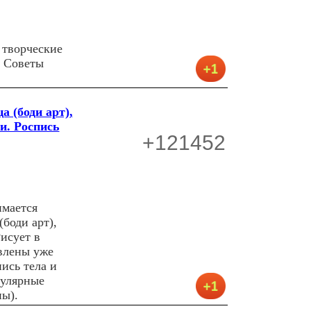
 творческие
. Советы
а (боди арт),
и. Роспись
+121452
имается
боди арт),
исует в
влены уже
ись тела и
пулярные
ы).