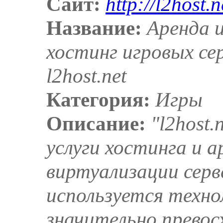
Сайт:
http://l2host.n
Название:
Аренда и
хостинг игровых сер
l2host.net
Категория:
Игры
Описание:
"l2host
услуги хостинга и а
виртуализации серв
используется техн
значительно превос