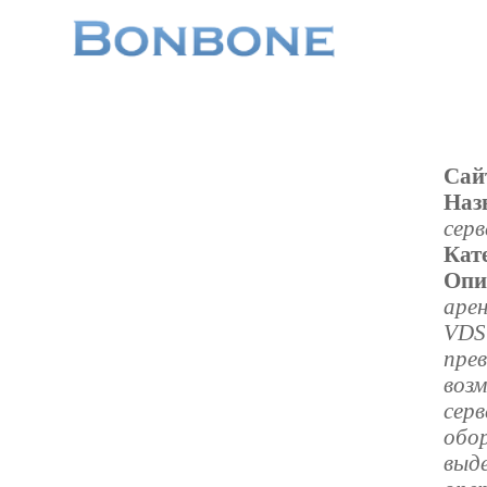
Сай
Наз
серв
Кат
Опи
арен
VDS
пре
воз
сер
обо
выде