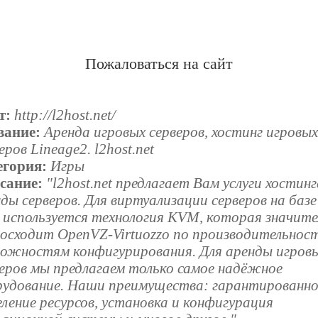
Пожаловаться на сайт
т:
http://l2host.net/
вание:
Аренда игровых серверов, хостинг игровы
еров Lineage2. l2host.net
егория:
Игры
сание:
"l2host.net предлагает Вам услуги хостинг
ды серверов. Для виртуализации серверов на базе
 используется технология KVM, которая значите
восходит OpenVZ-Virtuozzo по производительнос
можностям конфигурирования. Для аренды игров
веров мы предлагаем только самое надёжное
рудование. Наши преимущества: гарантированно
ление ресурсов, установка и конфигурация