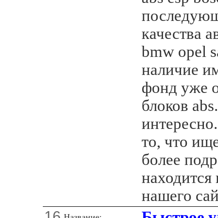
последующ
качества а
bmw opel s
наличие и
фонд уже 
блоков abs
интересно.
то, что ищ
более под
находится 
нашего сай
16
Быстрое у
Название: