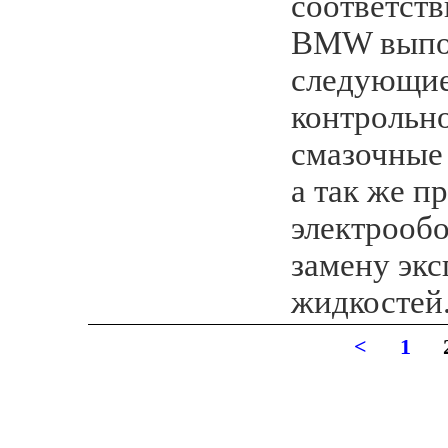
соответств
BMW выпо
следующие
контрольн
смазочные
а так же п
электрооб
замену эк
жидкостей
<
1