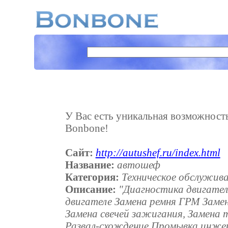
У Вас есть уникальная возможность 
Bonbone!
Сайт:
http://autushef.ru/index.html
Название:
автошеф
Категория:
Техническое обслужив
Описание:
"Диагностика двигател
двигателе Замена ремня ГРМ Заме
Замена свечей зажигания, Замена 
Развал-схождение Промывка инже