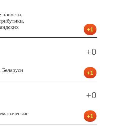
е новости,
трибутики,
ландских
+0
 Беларуси
+0
ематические