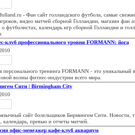
olland.ru - Фан сайт голландского футбола, самые свежи
игроков, видео матчей сборной Голландии, магазин фан а
и о футболистах, календарь игр сборной Голландии и гол
в
с-клуб профессионального уровня FORMANN: йога
2010
я персонального тренинга FORMANN - это уникальный в
новой волны фитнес-индустрии всего мира.
нгем Сити | Birmingham City
2010
оязычный сайт болельщиков Бирмингем Сити. Новости, т
, календарь, превью и отчеты матчей.
сия офис-менеджер кафе-клуб аквариум