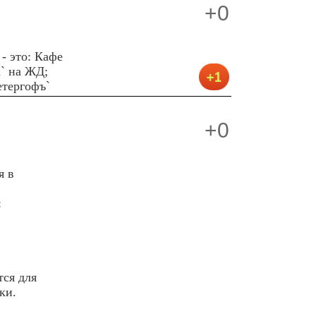
+0
- это: Кафе
к` на ЖД;
етергофъ`
+0
я в
:
тся для
ки.