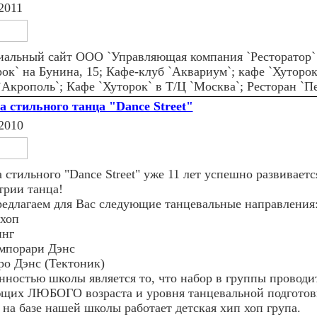
2011
альный сайт ООО `Управляющая компания `Ресторатор` 
рок` на Бунина, 15; Кафе-клуб `Аквариум`; кафе `Хуторо
`Акрополь`; Кафе `Хуторок` в Т/Ц `Москва`; Ресторан `П
 стильного танца "Dance Street"
2010
стильного "Dance Street" уже 11 лет успешно развиваетс
трии танца!
едлагаем для Вас следующие танцевальные направления
 хоп
нг
мпорари Дэнс
ро Дэнс (Тектоник)
нностью школы является то, что набор в группы проводи
щих ЛЮБОГО возраста и уровня танцевальной подготов
 на базе нашей школы работает детская хип хоп група.