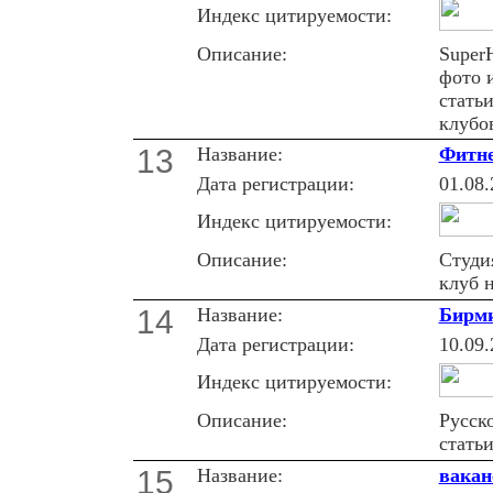
Индекс цитируемости:
Описание:
SuperH
фото 
стать
клубо
13
Название:
Фитне
Дата регистрации:
01.08.
Индекс цитируемости:
Описание:
Студи
клуб 
14
Название:
Бирми
Дата регистрации:
10.09.
Индекс цитируемости:
Описание:
Русск
статьи
15
Название:
вакан