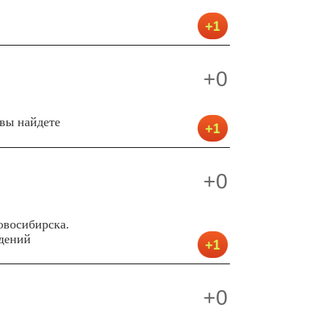
+0
вы найдете
+0
овосибирска.
дений
+0