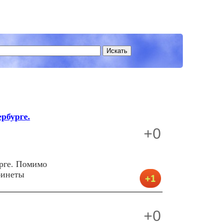
рбурге.
+0
урге. Помимо
бинеты
+0