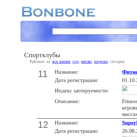
Спортклубы
Рейтинг за:
все время
,
год
,
месяц
,
неделю
, сегодня
11
Название:
Фитне
Дата регистрации:
01.10.
Индекс цитируемости:
Описание:
Fitnes
игров
массаж
12
Название:
Super
Дата регистрации:
26.08.