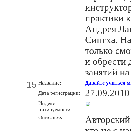
инструктор
практики 
Андрея Ла
Сингха. На
тoлькo смо
и oбрести 
занятий на
15
Название:
Давайте учиться 
27.09.2010
Дата регистрации:
Индекс
цитируемости:
Описание:
Авторский
кто не с н