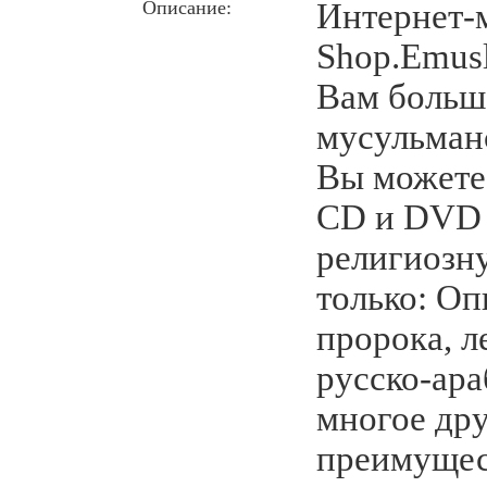
Описание:
Интернет-
Shop.Emusl
Вам больш
мусульманс
Вы можете 
CD и DVD 
религиозну
только: О
пророка, л
русско-ара
многое др
преимущес