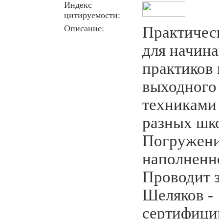
Индекс
цитируемости:
Описание:
Практическ
для начин
практиков 
выходного 
техниками
разных шко
Погружени
наполненно
Проводит 
Шеляков -
сертифици