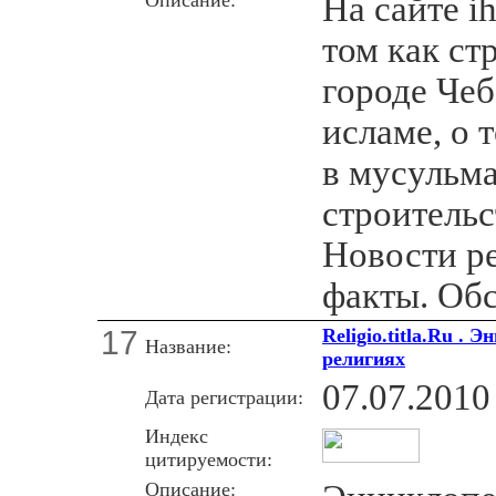
На сайте ih
том как ст
городе Чеб
исламе, о 
в мусульм
строительс
Новости р
факты. Об
17
Religio.titla.Ru .
Название:
религиях
07.07.2010
Дата регистрации:
Индекс
цитируемости:
Описание: