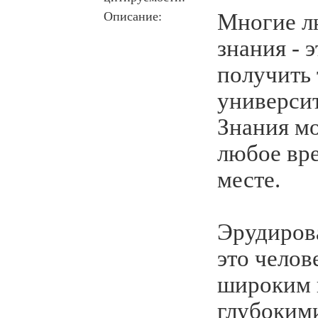
Описание:
Многие л
знания - 
получить 
университ
Знания м
любое вр
месте.
Эрудиров
это чело
широким 
глубоким