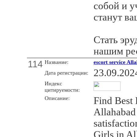
собой и у
станут ва
Стать эр
нашим ре
114
Название:
escort service All
23.09.202
Дата регистрации:
Индекс
цитируемости:
Описание:
Find Best 
Allahabad 
satisfactio
Girls in A