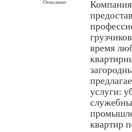
Описание:
Компания
предостав
професси
грузчиков
время лю
квартирн
загородн
предлага
услуги: у
служебных
промышле
квартир п