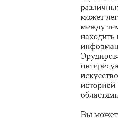
различных
может лег
между те
находить
информа
Эрудиров
интересую
искусство
историей
областями
Вы может