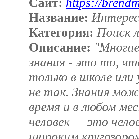
Сайт:
https://brendm
Название:
Интере
Категория:
Поиск 
Описание:
"Многие
знания - это то, ч
только в школе или
не так. Знания мож
время и в любом ме
человек — это чело
широким кругозором