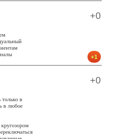
+0
ем
дуальный
лиентам
оналы
+0
 только в
ь в любое
 кругозором
переключаться
рованные