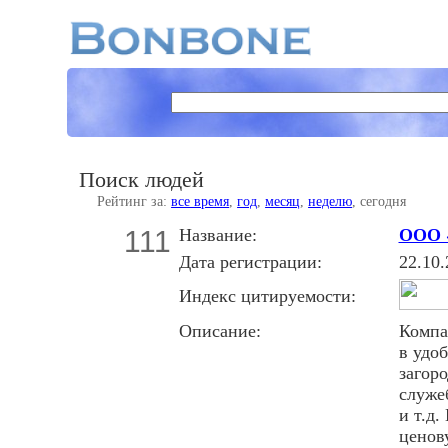
Поиск людей
Рейтинг за:
все время
,
год
,
месяц
,
неделю
, сегодня
111
Название:
ООО «
Дата регистрации:
22.10.
Индекс цитируемости:
Описание:
Компа
в удо
загор
служе
и т.д
ценов