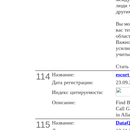
люди 
други
Вы мо
вас т
област
Важно
усили
учитьс
Стать
114
Название:
escort
Дата регистрации:
23.09.
Индекс цитируемости:
Описание:
Find B
Call G
in All
115
Название:
Data