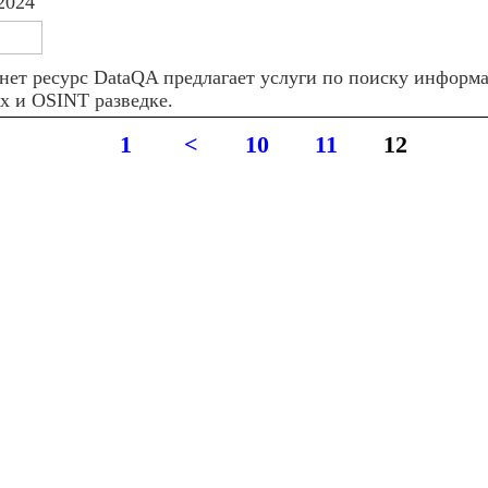
2024
нет ресурс DataQA предлагает услуги по поиску информа
х и OSINT разведке.
1
<
10
11
12