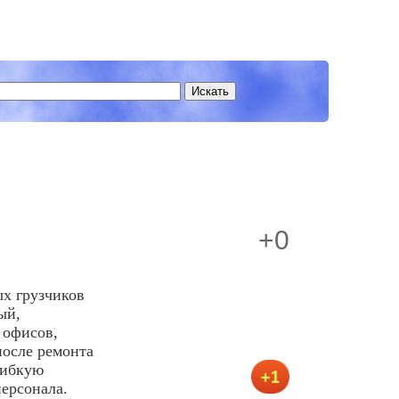
+0
х грузчиков
ый,
 офисов,
осле ремонта
гибкую
ерсонала.