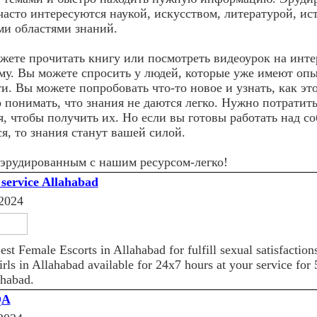
часто интересуются наукой, искусством, литературой, ис
ми областями знаний.
жете прочитать книгу или посмотреть видеоурок на ин
ему. Вы можете спросить у людей, которые уже имеют опы
и. Вы можете попробовать что-то новое и узнать, как это
 понимать, что знания не даются легко. Нужно потратить
я, чтобы получить их. Но если вы готовы работать над со
я, то знания станут вашей силой.
 эрудированным с нашим ресурсом-легко!
 service Allahabad
2024
est Female Escorts in Allahabad for fulfill sexual satisfaction
irls in Allahabad available for 24x7 hours at your service for 
ahabad.
QA