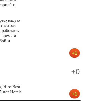
торией и
тересующую
т в этой
 работает.
 время и
бой и
+0
s, Hire Best
5 star Hotels