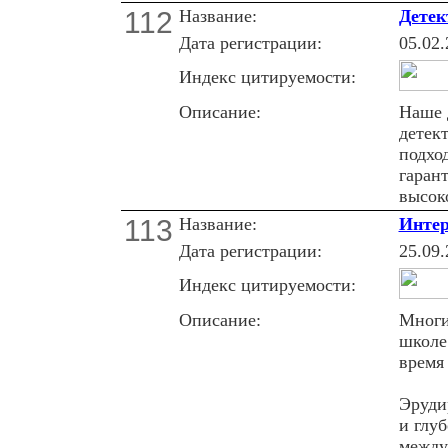
112
Название:
Детек
Дата регистрации:
05.02.
Индекс цитируемости:
Описание:
Наше 
детек
подхо
гаран
высоко
113
Название:
Интер
Дата регистрации:
25.09.
Индекс цитируемости:
Описание:
Многие
школе
время
Эруди
и глу
между