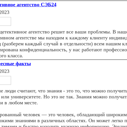
тивное агентство СЭБ24
2023
детективное агентство решит все ваши проблемы. В наш
тивном агентстве мы находим к каждому клиенту индиви
д (разберем каждый случай в отдельности) всем нашим к
тирована конфиденциальность, у нас работают професси
го класса.
есные факты
2023
 люди считают, что знания - это то, что можно получить
 или университете. Но это не так. Знания можно получат
 и в любом месте.
рованный человек — это человек, обладающий широким
бокими знаниями в различных областях. Он может легко 
 темами и быстро находить нужную информацию. Эруди