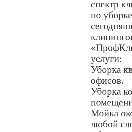
спектр к
по уборке
сегодняш
клининго
«ПрофКли
услуги:
Уборка кв
офисов.
Уборка к
помещени
Мойка око
любой сл