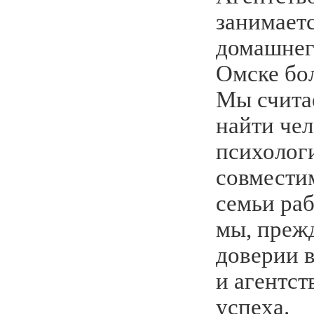
занимает
домашнег
Омске бол
Мы счита
найти че
психолог
совмести
семьи раб
мы, прежд
доверии 
и агентст
успеха.