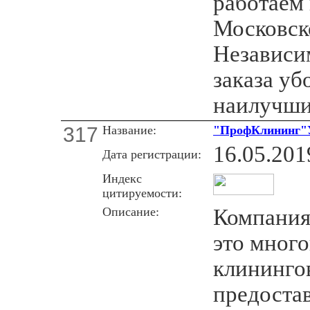
работаем
Московск
Независи
заказа уб
наилучши
317
Название:
"ПрофКлининг"
16.05.201
Дата регистрации:
Индекс
цитируемости:
Описание:
Компания
это мног
клининго
предоста