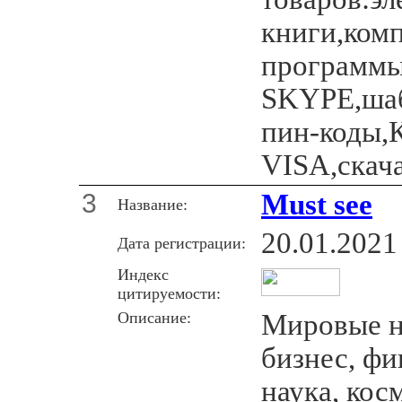
книги,ком
программы
SKYPE,шаб
пин-коды,
VISA,скача
3
Must see
Название:
20.01.2021
Дата регистрации:
Индекс
цитируемости:
Описание:
Мировые н
бизнес, фи
наука, кос