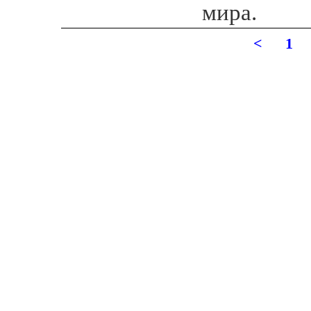
мира.
<
1