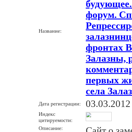
будующее.
форум. С
Репресси
Название:
залазнинц
фронтах В
Залазны, 
коммента
первых жи
села Зала
03.03.2012
Дата регистрации:
Индекс
цитируемости:
Описание:
Сайт о зам