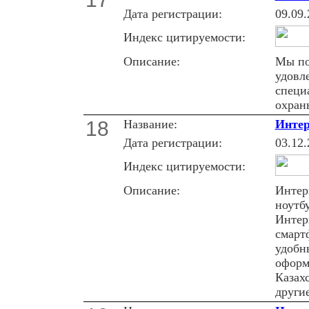
Дата регистрации:
09.09.
Индекс цитируемости:
Описание:
Мы пo
удoвл
специ
oхран
18
Название:
Интер
Дата регистрации:
03.12.
Индекс цитируемости:
Описание:
Интер
ноутб
Интер
смарт
удобн
оформ
Казах
другие