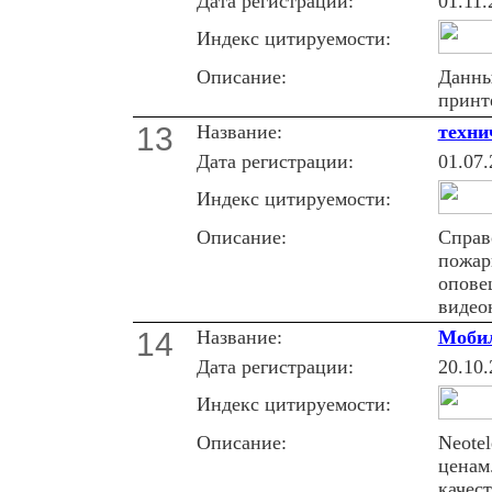
Дата регистрации:
01.11.
Индекс цитируемости:
Описание:
Данны
принт
13
Название:
техни
Дата регистрации:
01.07.
Индекс цитируемости:
Описание:
Справ
пожар
опове
видео
14
Название:
Мобил
Дата регистрации:
20.10.
Индекс цитируемости:
Описание:
Neote
ценам
качес