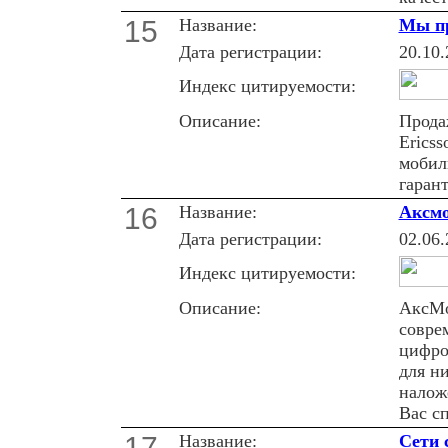
15
Название:
Мы пр
Дата регистрации:
20.10.
Индекс цитируемости:
Описание:
Прода
Erics
мобил
гарант
16
Название:
Аксмо
Дата регистрации:
02.06.
Индекс цитируемости:
Описание:
АксМо
совре
цифро
для н
налож
Вас с
17
Название:
Сети 