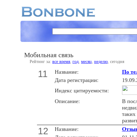
Мобильная связь
Рейтинг за:
все время
,
год
,
месяц
,
неделю
, сегодня
11
Название:
По те
Дата регистрации:
19.09.
Индекс цитируемости:
Описание:
В пос
недви
таких
разви
12
Название:
Отзыв