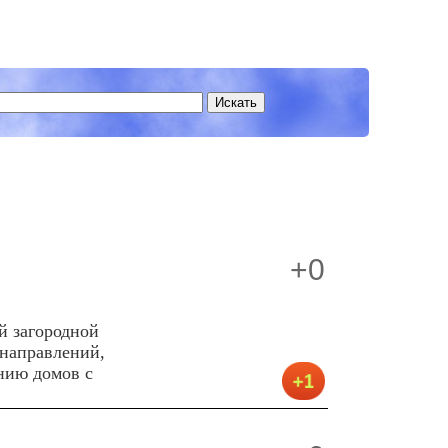
+0
й загородной
направлений,
нию домов с