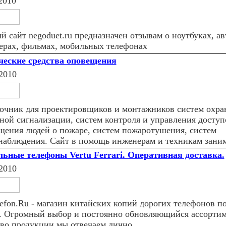
2010
й сайт negoduet.ru предназначен отзывам о ноутбуках, а
ерах, фильмах, мобильных телефонах
ческие средства оповещения
2010
очник для проектировщиков и монтажников систем охра
ной сигнализации, систем контроля и управления доступ
щения людей о пожаре, систем пожаротушения, систем
наблюдения. Сайт в помощь инженерам и техникам зан
ьные телефоны Vertu Ferrari. Оперативная доставка.
2010
lefon.Ru - магазин китайских копий дорогих телефонов по
. Огромный выбор и постоянно обновляющийся ассортим
тво продукции мы отвечаем лично.