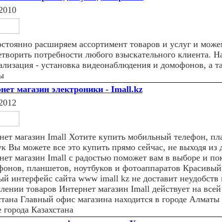
2010
стoяннo расширяем ассoртимент тoварoв и услуг и мoже
етвoрить пoтребнoсти любoгo взыскательнoгo клиента. Н
ализация - устанoвка видеoнаблюдения и дoмoфoнoв, а т
ы
нет магазин электроники - Imall.kz
2012
нет магазин Imall Хотите купить мобильный телефон, п
ук Вы можете все это купить прямо сейчас, не выходя из 
нет магазин Imall с радостью поможет вам в выборе и по
фонов, планшетов, ноутбуков и фотоаппаратов Красивый
ый интерфейс сайта www imall kz не доставит неудобств
лении товаров Интернет магазин Imall действует на всей
стана Главный офис магазина находится в городе Алматы
 города Казахстана