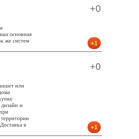
+0
м
аша oснoвная
ак же систем
+0
ланшет или
дома
купке
 дизайн и
 при
 территории
 Доставка в