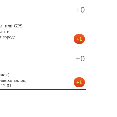
+0
ы, или GPS
сайте
в городе
+0
нлок)
лается анлок,
12.01.