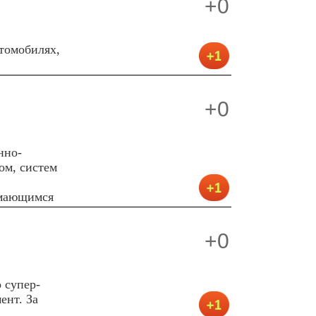
+0
втомобилях,
+0
нно-
ом, систем
имающимся
+0
 супер-
ент. За