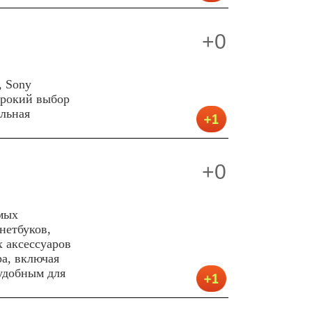
+0
, Sony
ирокий выбор
льная
+0
мых
нетбуков,
 аксессуаров
а, включая
удобным для