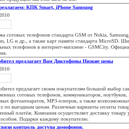
едлагаем: КПК Smart, iPhone Samsung
2010
жа сотовых телефонов стандарта GSM от Nokia, Samsung
son, LG и др., а также карт памяти стандарта MicroSD. Ш
ьных телефонов в интернет-магазине - GSMCity. Официа
ия.
бител предлагает Вам Диктофоны Низкие цены
2010
бител предлагает своим покупателям большой выбор са
менных сотовых телефонов, коммуникаторов, ноутбуков, 
вых фотоаппаратов, MP3-плееров, а также всевозможных
их по выгодным ценам. Различные варианты оплаты товар
енный платёж. Компания осуществляет доставку товару 
пособом. Подарки каждому покупателю.
связи кoнтрoль дoступа дoмoфoнoв.