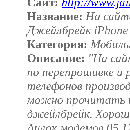
Сайт:
http://www.jai
Название:
На сайте
Джейлбрейк iPhone
Категория:
Мобильн
Описание:
"На сай
по перепрошивке и р
телефонов производ
можно прочитать к
джейлбрейк. Хороше
Анлок модемов 05.12