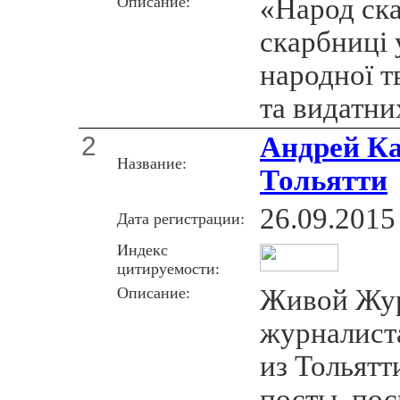
Описание:
«Народ ска
скарбниці 
народної т
та видатни
2
Андрей Ка
Название:
Тольятти
26.09.2015
Дата регистрации:
Индекс
цитируемости:
Описание:
Живой Жур
журналист
из Тольятт
посты, по