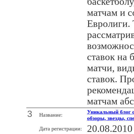
баскетболу
матчам и с
Евролиги.
рассматри
возможнос
ставок на 
матчи, вид
ставок. Пр
рекоменда
матчам аб
3
Уникальный блог о
Название:
обзоры, звезды, сп
20.08.2010
Дата регистрации: