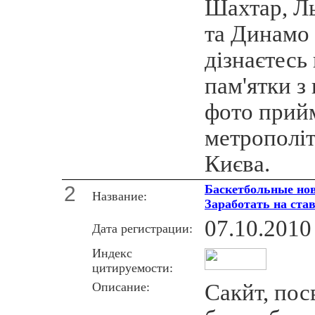
Шахтар, Ль
та Динамо 
дiзнаєтесь
пам'ятки з
фото прий
метрополiт
Києва.
2
Баскетбольные но
Название:
Заработать на ста
07.10.2010
Дата регистрации:
Индекс
цитируемости:
Описание:
Сакйт, по