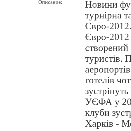
Описание:
Новини фу
турнiрна т
Євро-2012
Євро-2012 
створений
туристiв. 
аеропортiв,
готелiв чо
зустрiнуть
УЄФА у 20
клуби зуст
Харкiв - М