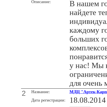
Описание:
В нашем г
найдете т
индивидуа
каждому го
больших г
комплексов
понравитс
у нас! Мы 
ограничени
для очень 
2
Название:
МДЦ "Артек-Карп
18.08.2014
Дата регистрации: