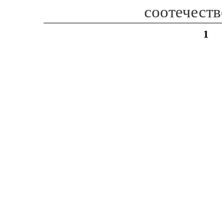
соотечест
1