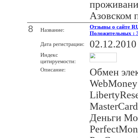
проживани
Азовском 
8
Отзывы о сайте RU
Название:
Положительных : 
02.12.2010
Дата регистрации:
Индекс
цитируемости:
Описание:
Обмен эле
WebMone
LibertyRes
MasterCard
Деньги Mo
PerfectMon