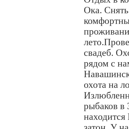
Ока. Снять
комфортны
проживания
лето.Прове
свадеб. Ох
рядом с на
Навашинск
охота на ло
Излюбленн
рыбаков в 
находится
затон. У н