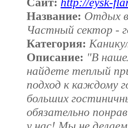
Сайт:
http://eysk-fl
Название:
Отдых в 
Частный сектор - 
Категория:
Канику
Описание:
"В наше
найдете теплый пр
подход к каждому г
больших гостиничны
обязательно понра
у нас! Мы не делаем