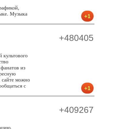
графикой,
зыке. Музыка
+480405
 культового
ство
 фанатов из
ересную
а сайте можно
ообщаться с
+409267
ацию,