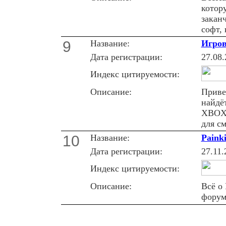
котор
закан
софт,
9
Название:
Игров
Дата регистрации:
27.08.
Индекс цитируемости:
Описание:
Приве
найдё
XBOX 
для с
10
Название:
Paink
Дата регистрации:
27.11.
Индекс цитируемости:
Описание:
Всё о 
форум