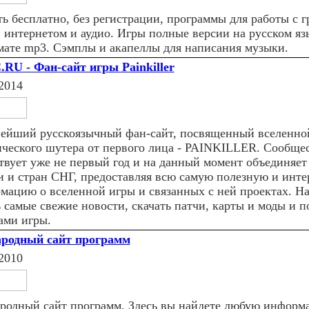
ть бесплатно, без регистрации, программы для работы с 
, интернетом и аудио. Игры полные версии на русском я
мате mp3. Сэмплы и акапеллы для написания музыки.
RU - Фан-сайт игры Painkiller
2014
ейший русскоязычный фан-сайт, посвященный вселенной
ического шутера от первого лица - PAINKILLER. Cообще
твует уже не первый год и на данный момент объединяет
и и стран СНГ, предоставляя всю самую полезную и инт
мацию о вселенной игры и связанных с ней проектах. Н
ь самые свежие новости, скачать патчи, карты и моды и п
ами игры.
родный сайт программ
2010
родный сайт программ. Здесь вы найдете любую информ