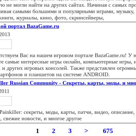
ую не могли найти на других сайтах. Начиная с самых пр
чивая самыми большими и популярными играми, музыку,
 книги, журналы, кино, фото, скринсейверы,
ой портал BazaGame.ru
2013
тствуем Вас на нашем игровом портале BazaGame.ru! У 
те самые интересные игры онлайн, компьютерные игры, и
и других игровых консолей. Также представлен огромны
мартфонов и планшетов на системе ANDROID.
iller Russian Community - Секреты, карты, моды, и мно
2011
Painkiller: секреты, моды, карты, патчи, видео, описание
, свежие новости, и многое другое
1
2
3
>
675