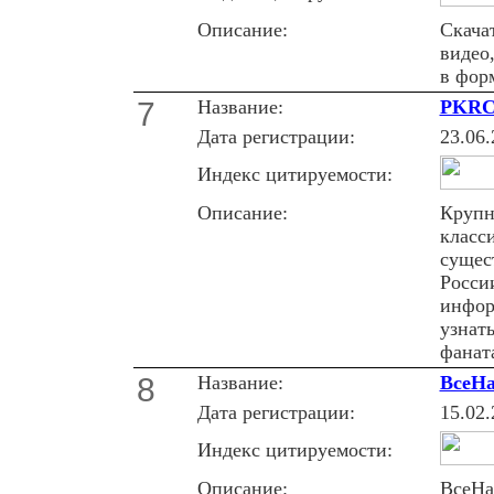
Описание:
Скача
видео
в фор
7
Название:
PKRC.
Дата регистрации:
23.06.
Индекс цитируемости:
Описание:
Крупн
класс
сущес
Росси
инфор
узнат
фанат
8
Название:
ВсеНа
Дата регистрации:
15.02.
Индекс цитируемости:
Описание:
ВсеНа