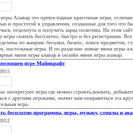
игры Алавар это превосходные красочные игры, отлича
тью и простотой в управлении, созданные для того что б
чься, отдохнуть и получить заряд позитива. На этом сай
 игры скачать бесплатно, быстро и без регистрации. Все
еделены по жанрам: бегалки, бизнес, поиск предметов, ст
и, настольные игры. И по разделам: новые мини игры ал
ярные мини игры алавар и онлайн мини игры алавар.
посвящен игре Майнкрафт
2015
вас интересуют игры где можно строить,воевать, добыват
ься с другими игроками, значит вам понравиться эта кру
ельная игра.
ть бесплатно программы, игры, музыку, сэмплы и ак
2012