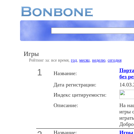
Игры
Рейтинг за: все время,
год
,
месяц
,
неделю
,
сегодня
1
Порта
Название:
без р
Дата регистрации:
14.03.
Индекс цитируемости:
Описание:
На на
игры о
играть
Добро
Название:
Игры 