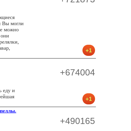
ющиеся
ы Вы могли
те можно
 они
релялки,
авар,
+674004
ь еду и
тейшая
апеллы.
+490165