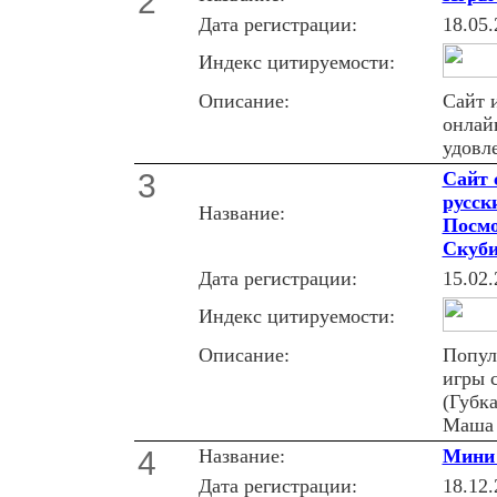
2
Дата регистрации:
18.05.
Индекс цитируемости:
Описание:
Сайт 
онлай
удовл
3
Сайт 
русск
Название:
Посмо
Скуби
Дата регистрации:
15.02.
Индекс цитируемости:
Описание:
Попул
игры 
(Губк
Маша 
4
Название:
Мини 
Дата регистрации:
18.12.