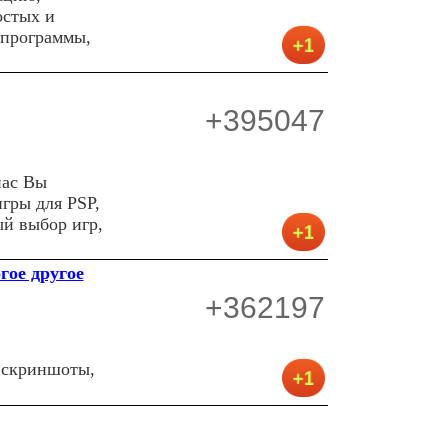
остых и
 программы,
+395047
нас Вы
гры для PSP,
й выбор игр,
гое другое
+362197
, скриншоты,