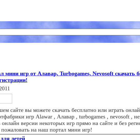
л мини игр от Алавар, Turbogames, Nevosoft скачать б
егистрации!
2011
шем сайте вы можете скачать бесплатно или играть онлай
тфабрики игр Alawar , Алавар , turbogames , nevosoft , н
 онлайн версии некоторых игр прямо на сайте и без реги
 пожаловать на наш портал мини игр!
для детей