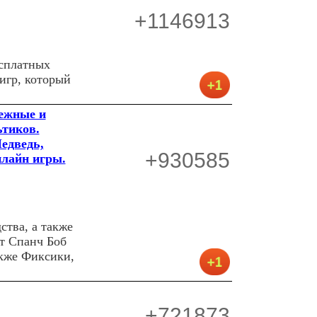
+1146913
есплатных
игр, который
бежные и
ьтиков.
едведь,
+930585
нлайн игры.
тва, а также
ут Спанч Боб
акже Фиксики,
+721873