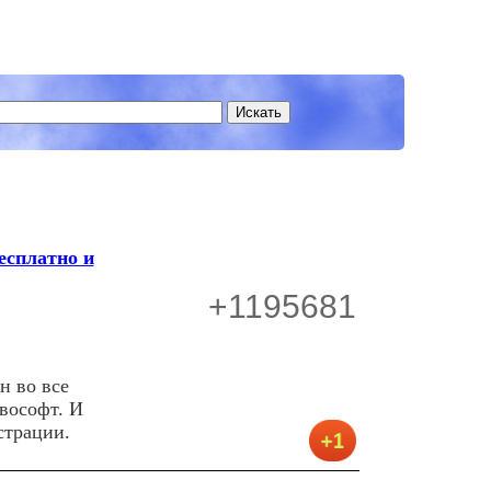
есплатно и
+1195681
н во все
евософт. И
страции.