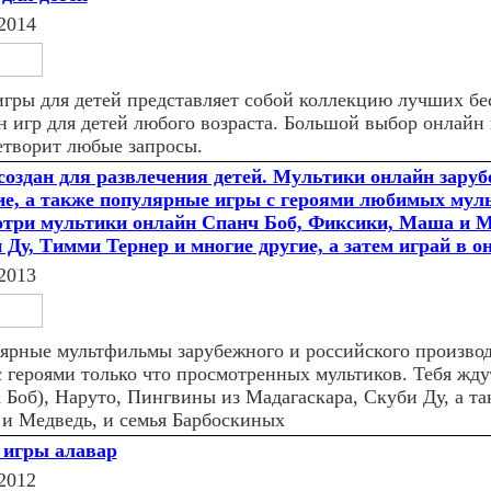
2014
игры для детей представляет собой коллекцию лучших б
н игр для детей любого возраста. Большой выбор онлайн 
етворит любые запросы.
создан для развлечения детей. Мультики онлайн зару
ие, а также популярные игры с героями любимых мул
три мультики онлайн Спанч Боб, Фиксики, Маша и М
 Ду, Тимми Тернер и многие другие, а затем играй в о
2013
ярные мультфильмы зарубежного и российского производс
с героями только что просмотренных мультиков. Тебя жд
а Боб), Наруто, Пингвины из Мадагаскара, Скуби Ду, а т
и Медведь, и семья Барбоскиных
игры алавар
2012