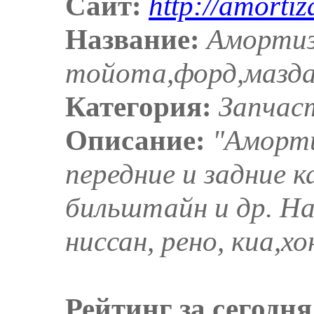
Сайт:
http://amortiz
Название:
Амортиз
тойота,форд,мазда
Категория:
Запчаст
Описание:
"Аморт
передние и задние ка
бильштайн и др. На
ниссан, рено, киа,хо
Рейтинг за сегодня