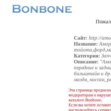
Пожал
Сайт:
http://amo
Название:
Амор
тойота,форд,ма
Категория:
Зап
Описание:
"Амо
передние и задни
бильштайн и др
мазда, ниссан, р
Эта страница предназн
модераторам о наруш
каталоге Bonbone.
Если вы хотите оставит
воспользуйтесь серви