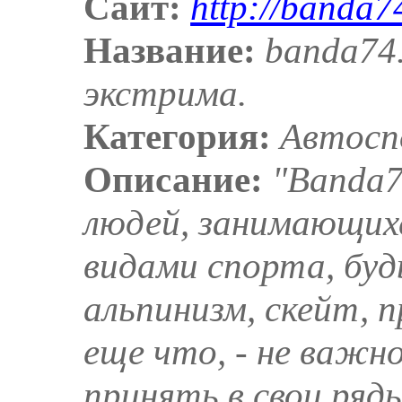
Сайт:
http://banda7
Название:
banda74
экстрима.
Категория:
Автос
Описание:
"Banda7
людей, занимающих
видами спорта, будь
альпинизм, скейт, 
еще что, - не важн
принять в свои ряд