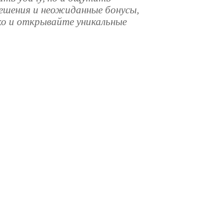
ешения и неожиданные бонусы,
ко и открывайте уникальные