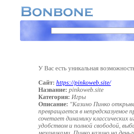
У Вас есть уникальная возможность 
Сайт:
https://pinkoweb.site/
Название:
pinkoweb.site
Категория:
Игры
Описание:
"Казино Пинко открыва
превращается в непредсказуемое п
сочетает динамику классических и
удобством и полной свободой, выб
механиками. Пинко казино на ден