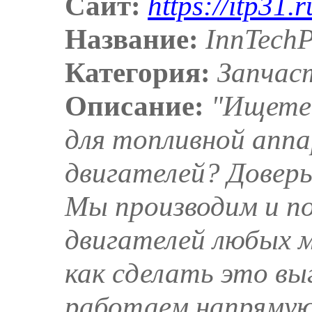
Сайт:
https://itp31.r
Название:
InnTechP
Категория:
Запчаст
Описание:
"Ищете
для топливной апп
двигателей? Доверь
Мы производим и п
двигателей любых 
как сделать это выг
работаем напрямую 