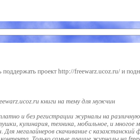
поддержать проект http://freewarz.ucoz.ru/ и подн
eewarz.ucoz.ru книги на тему для мужчин
платно и без регистрации журналы на различную 
ушки, кулинария, техника, мобильное, и многое 
 Для мегалайнеров скачивание с казахстанский 
контента. Только самые лучшие журналы на freew