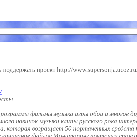
поддержать проект http://www.supersonja.ucoz.ru/
/
есты
программы фильмы музыка игры обои и многое дру
ного новинок музыки клипы русского рока интер
а, которая возращает 50 портаченных средста 
 скачивание файлов Мониторинг почтовых спонс