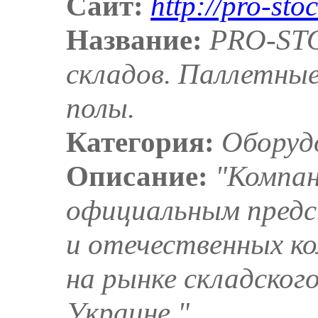
Сайт:
http://pro-sto
Название:
PRO-STO
складов. Паллетны
полы.
Категория:
Оборуд
Описание:
"Компа
официальным пред
и отечественных к
на рынке складског
Украине."