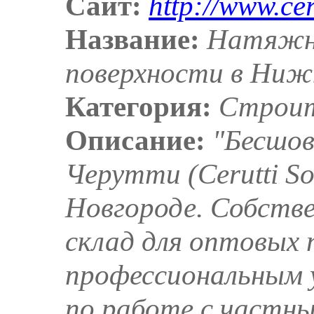
Сайт:
http://www.cer
Название:
Натяжн
поверхности в Ниж
Категория:
Строит
Описание:
"Бесшо
Черутти (Cerutti Sof
Новгороде. Собств
склад для оптовых
профессиональным 
по работе с частны