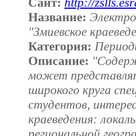
Сайт:
http://zslls.es
Название:
Электро
"Змиевское краевед
Категория:
Период
Описание:
"Содер
может представлят
широкого круга спе
студентов, интере
краеведения: локал
региональной геогр