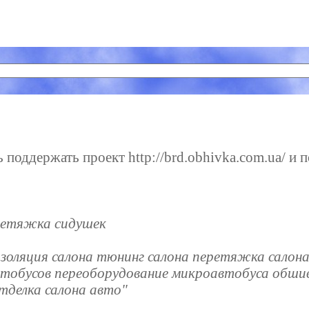
поддержать проект http://brd.obhivka.com.ua/ и п
ретяжка сидушек
золяция салона тюнинг салона перетяжка салон
втобусов переоборудование микроавтобуса обшив
тделка салона авто"