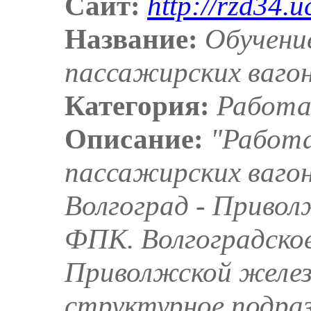
Сайт:
http://rzd34.u
Название:
Обучени
пассажирских ваго
Категория:
Работа
Описание:
"Работа
пассажирских вагон
Волгоград - Приво
ФПК. Волгоградско
Приволжской желез
структурное подра