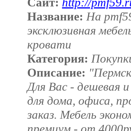
Сайт:
http://pmf59.r
Название:
На pmf5
эксклюзивная мебель
кровати
Категория:
Покупк
Описание:
"Пермск
Для Вас - дешевая и
для дома, офиса, п
заказ. Мебель эконом
премиум - от 4000ру