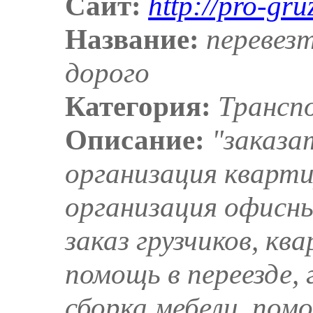
Сайт:
http://pro-gru
Название:
перевезт
дорого
Категория:
Трансп
Описание:
"заказат
организация кварти
организация офисны
заказ грузчиков, кв
помощь в переезде, 
сборка мебели, помо