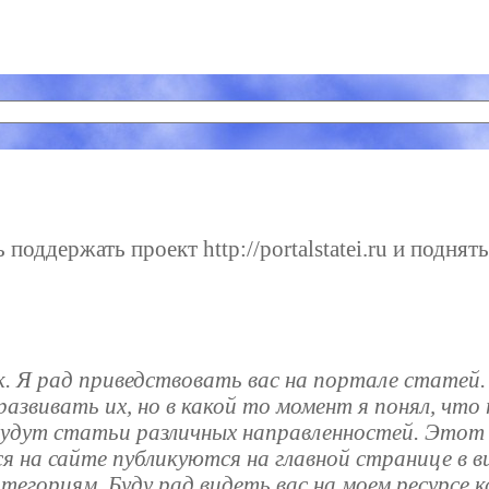
поддержать проект http://portalstatei.ru и поднят
к. Я рад приведствовать вас на портале статей
азвивать их, но в какой то момент я понял, чт
будут статьи различных направленностей. Этот 
 на сайте публикуются на главной странице в ви
тегориям. Буду рад видеть вас на моем ресурсе 