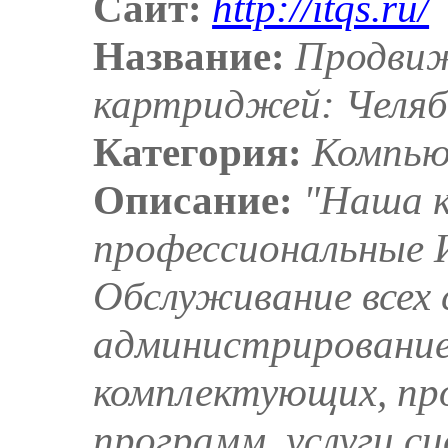
Сайт:
http://itqs.ru/
Название:
Продвиж
картриджей: Челяб
Категория:
Компью
Описание:
"Наша к
профессиональные И
Обслуживание всех 
администрировани
комплектующих, пр
программ, услуги с