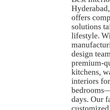
Hyderabad,
offers comp
solutions ta
lifestyle. W
manufacturi
design team
premium-qu
kitchens, w
interiors f
bedrooms—a
days. Our fa
customized 