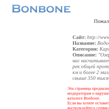
Пожал
Сайт:
http://www
Название:
Водо
Категория:
Ка
Описание:
"Озе
нас насчитывает
рек общей прот
км и более 2 ми
свыше 350 тыся
Эта страница предназн
модераторам о наруш
каталоге Bonbone.
Если вы хотите оставит
воспользуйтесь серви