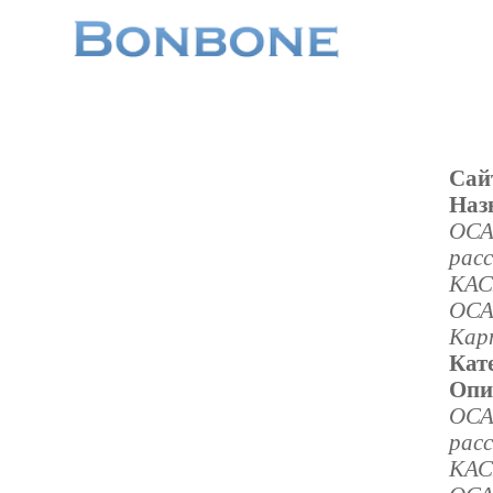
Сай
Наз
ОСА
рас
КАС
ОСА
Кар
Кат
Опи
ОСА
рас
КАС