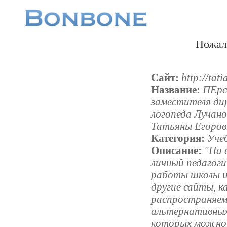
Пожал
Сайт:
http://tat
Название:
ПЕрс
заместителя ди
логопеда Луча
Татьяны Егоро
Категория:
Уче
Описание:
"На 
личный педагог
работы школы и
другие сайты, к
распространяем
альтернативных
которых можно 