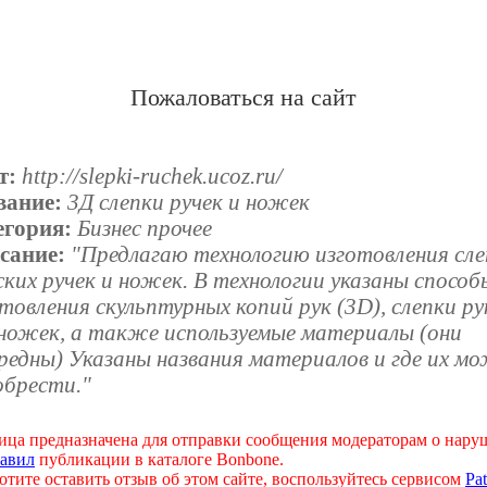
Пожаловаться на сайт
т:
http://slepki-ruchek.ucoz.ru/
вание:
3Д слепки ручек и ножек
егория:
Бизнес прочее
сание:
"Предлагаю технологию изготовления сле
ких ручек и ножек. В технологии указаны способ
товления скульптурных копий рук (3D), слепки ру
 ножек, а также используемые материалы (они
редны) Указаны названия материалов и где их м
обрести."
ица предназначена для отправки сообщения модераторам о нар
авил
публикации в каталоге Bonbone.
отите оставить отзыв об этом сайте, воспользуйтесь сервисом
Pat