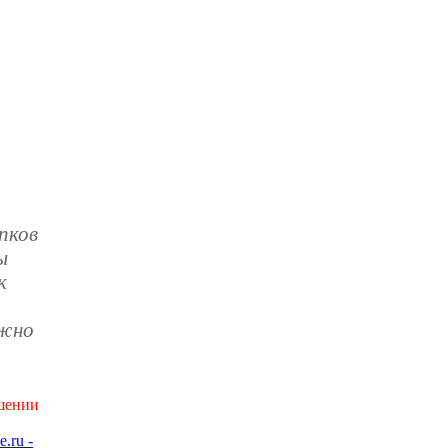
пков
ы
к
ожно
ушении
e.ru -