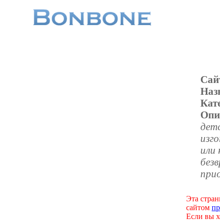
Сай
Наз
Кат
Опи
детс
изго
или
безв
при
Эта стран
сайтом
пр
Если вы х